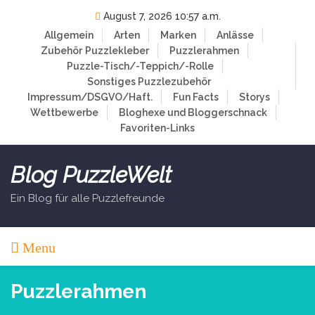
Skip
August 7, 2026 10:57 a.m.
to
Allgemein
Arten
Marken
Anlässe
content
Zubehör
Puzzlekleber
Puzzlerahmen
Puzzle-Tisch/-Teppich/-Rolle
Sonstiges Puzzlezubehör
Impressum/DSGVO/Haft.
Fun Facts
Storys
Wettbewerbe
Bloghexe und Bloggerschnack
Favoriten-Links
Blog PuzzleWelt
Ein Blog für alle Puzzlefreunde
Menu
Puzzlerahmen