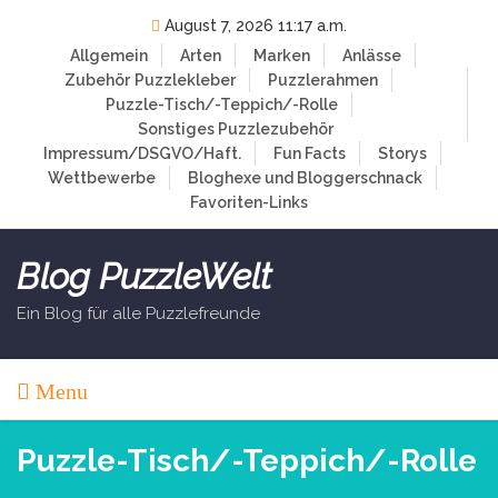
Skip
August 7, 2026 11:17 a.m.
to
Allgemein
Arten
Marken
Anlässe
content
Zubehör
Puzzlekleber
Puzzlerahmen
Puzzle-Tisch/-Teppich/-Rolle
Sonstiges Puzzlezubehör
Impressum/DSGVO/Haft.
Fun Facts
Storys
Wettbewerbe
Bloghexe und Bloggerschnack
Favoriten-Links
Blog PuzzleWelt
Ein Blog für alle Puzzlefreunde
Menu
Puzzle-Tisch/-Teppich/-Rolle