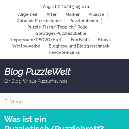
Skip
August 7, 2026 5:49 p.m.
to
Allgemein
Arten
Marken
Anlässe
content
Zubehör
Puzzlekleber
Puzzlerahmen
Puzzle-Tisch/-Teppich/-Rolle
Sonstiges Puzzlezubehör
Impressum/DSGVO/Haft.
Fun Facts
Storys
Wettbewerbe
Bloghexe und Bloggerschnack
Favoriten-Links
Blog PuzzleWelt
Ein Blog für alle Puzzlefreunde
Menu
Was ist ein
Puzzletisch/Puzzlebrett?