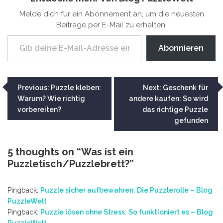
Melde dich für ein Abonnement an, um die neuesten
Beiträge per E-Mail zu erhalten.
Gib deine E-Mail-Adresse ein ...
Abonnieren
Beitragsnavigation
Previous:
Puzzle kleben:
Next:
Geschenk für
Warum? Wie richtig
andere kaufen: So wird
vorbereiten?
das richtige Puzzle
gefunden
5 thoughts on “
Was ist ein
Puzzletisch/Puzzlebrett?
”
Pingback:
Puzzle sicher aufbewahren: Die Puzzlerolle – Blog
PuzzleWelt
Pingback:
Puzzle lösen ohne Stress: So funktioniert es – Blog
PuzzleWelt