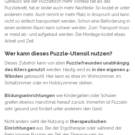
Genauso wie der Puzzletisch mehr Vorteile hat als das
Puzzlebrett, hat er leider auch mehr Nachteile. So kostet er unter
anderem mehr. Auch nimmt er mehr Platz in Anspruch und kann
nicht so einfach transportiert werden. Schon eine Beförderung in
einen anderen Raum kann schwer werden. Zum Transport muss
er meist ab- und aufgebaut werden. Die Montage kostet etwas
Arbeit und Zeit.
Wer kann dieses Puzzle-Utensil nutzen?
Dieses Zubehör kann von allen
Puzzlefreunden unabhängig
des Alters genutzt
werden. Häufig wird es
in den eigenen 4-
Wänden
gebraucht. Hier kann es etwa im Wohnzimmer, im
Schlafzimmer oder im Hobbyzimmer stehen.
Bildungseinrichtungen
wie Kindergärten oder Schulen
greifen ebenso manchmal hierauf zurück. Immerhin ist Puzzeln
sehr gesund und fördert unter anderem den Geist.
Nicht anders sieht die Nutzung in
therapeutischen
Einrichtungen
aus. Bei der Ergotherapie oder während der
Reha können Puzzles ein Teil der Therapie sein. Im