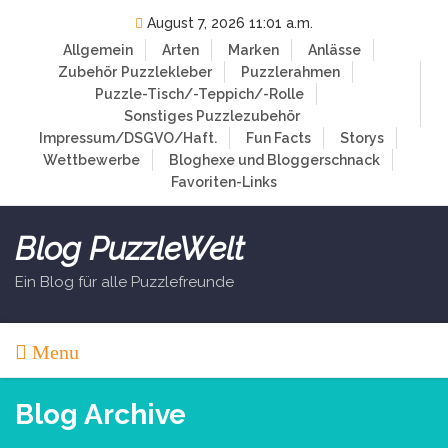
Skip
August 7, 2026 11:01 a.m.
to
Allgemein
Arten
Marken
Anlässe
content
Zubehör
Puzzlekleber
Puzzlerahmen
Puzzle-Tisch/-Teppich/-Rolle
Sonstiges Puzzlezubehör
Impressum/DSGVO/Haft.
Fun Facts
Storys
Wettbewerbe
Bloghexe und Bloggerschnack
Favoriten-Links
Blog PuzzleWelt
Ein Blog für alle Puzzlefreunde
Menu
Blog Archive