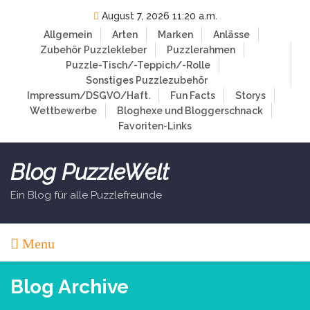
Skip
August 7, 2026 11:20 a.m.
to
Allgemein
Arten
Marken
Anlässe
content
Zubehör
Puzzlekleber
Puzzlerahmen
Puzzle-Tisch/-Teppich/-Rolle
Sonstiges Puzzlezubehör
Impressum/DSGVO/Haft.
Fun Facts
Storys
Wettbewerbe
Bloghexe und Bloggerschnack
Favoriten-Links
Blog PuzzleWelt
Ein Blog für alle Puzzlefreunde
Menu
Blog Archive