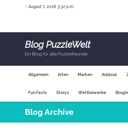
Skip
August 7, 2026 3:32 p.m.
to
content
Blog PuzzleWelt
Ein Blog für alle Puzzlefreunde
Allgemein
Arten
Marken
Anlässe
Fun Facts
Storys
Wettbewerbe
Blogh
Blog Archive