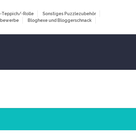
-Teppich/-Rolle
Sonstiges Puzzlezubehör
tbewerbe
Bloghexe und Bloggerschnack