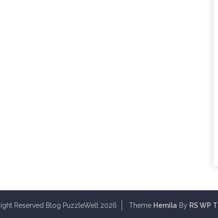
Right Reserved Blog PuzzleWelt 2026
Theme
Hemila
By
RS WP 