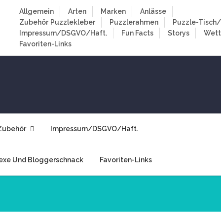
Allgemein
Arten
Marken
Anlässe
Zubehör
Puzzlekleber
Puzzlerahmen
Puzzle-Tisch/
Impressum/DSGVO/Haft.
Fun Facts
Storys
Wet
Favoriten-Links
Zubehör
Impressum/DSGVO/Haft.
exe Und Bloggerschnack
Favoriten-Links