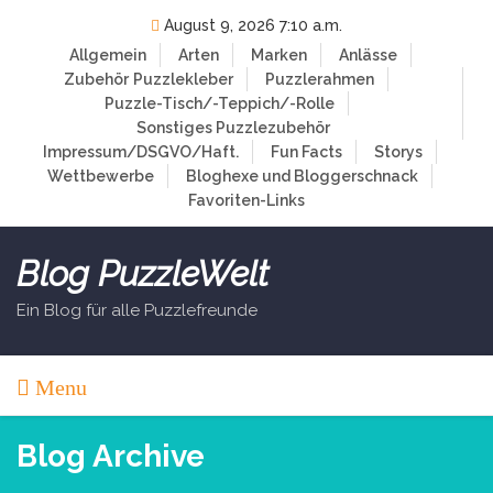
Skip
August 9, 2026 7:10 a.m.
to
Allgemein
Arten
Marken
Anlässe
content
Zubehör
Puzzlekleber
Puzzlerahmen
Puzzle-Tisch/-Teppich/-Rolle
Sonstiges Puzzlezubehör
Impressum/DSGVO/Haft.
Fun Facts
Storys
Wettbewerbe
Bloghexe und Bloggerschnack
Favoriten-Links
Blog PuzzleWelt
Ein Blog für alle Puzzlefreunde
Menu
Blog Archive