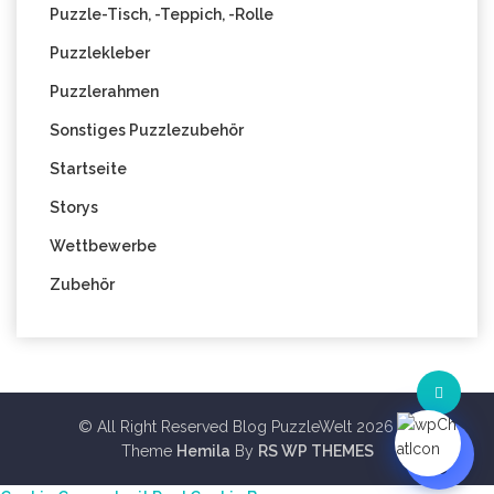
Puzzle-Tisch, -Teppich, -Rolle
Puzzlekleber
Puzzlerahmen
Sonstiges Puzzlezubehör
Startseite
Storys
Wettbewerbe
Zubehör
© All Right Reserved Blog PuzzleWelt 2026
Theme
Hemila
By
RS WP THEMES