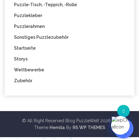
Puzzle-Tisch, -Teppich, -Rolle
Puzzlekleber
Puzzlerahmen
Sonstiges Puzzlezubehör
Startseite
Storys
Wettbewerbe
Zubehör
© All Right Reserved Blog PuzzleWelt 2026
Theme
Hemila
By
RS WP THEMES