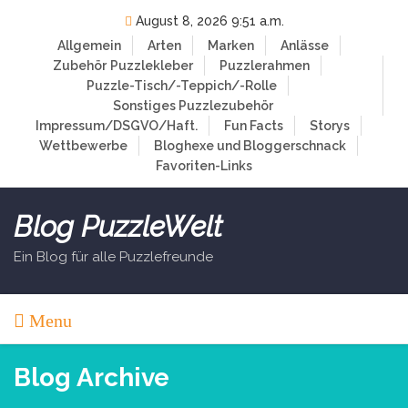
Skip
August 8, 2026 9:51 a.m.
to
Allgemein
Arten
Marken
Anlässe
content
Zubehör
Puzzlekleber
Puzzlerahmen
Puzzle-Tisch/-Teppich/-Rolle
Sonstiges Puzzlezubehör
Impressum/DSGVO/Haft.
Fun Facts
Storys
Wettbewerbe
Bloghexe und Bloggerschnack
Favoriten-Links
Blog PuzzleWelt
Ein Blog für alle Puzzlefreunde
Menu
Blog Archive