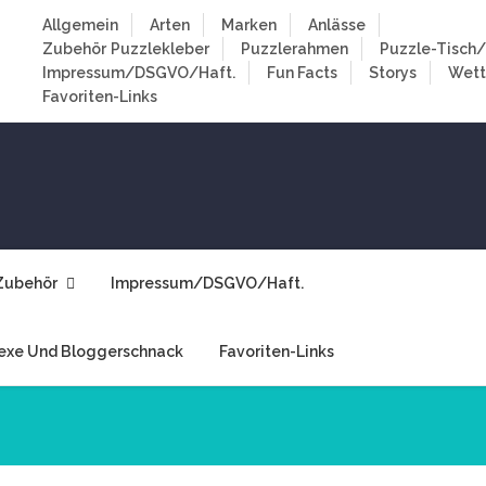
Allgemein
Arten
Marken
Anlässe
Zubehör
Puzzlekleber
Puzzlerahmen
Puzzle-Tisch/
Impressum/DSGVO/Haft.
Fun Facts
Storys
Wet
Favoriten-Links
Zubehör
Impressum/DSGVO/Haft.
exe Und Bloggerschnack
Favoriten-Links