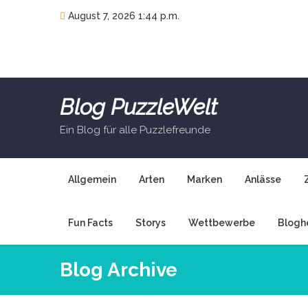
Skip
August 7, 2026 1:44 p.m.
to
content
Blog PuzzleWelt
Ein Blog für alle Puzzlefreunde
Allgemein
Arten
Marken
Anlässe
Fun Facts
Storys
Wettbewerbe
Blogh
Blog Archive