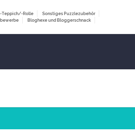
-Teppich/-Rolle
Sonstiges Puzzlezubehör
tbewerbe
Bloghexe und Bloggerschnack