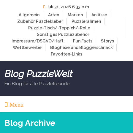
Skip
Juli 31, 2026 6:33 p.m.
to
Allgemein
Arten
Marken
Anlässe
content
Zubehör
Puzzlekleber
Puzzlerahmen
Puzzle-Tisch/-Teppich/-Rolle
Sonstiges Puzzlezubehör
Impressum/DSGVO/Haft.
Fun Facts
Storys
Wettbewerbe
Bloghexe und Bloggerschnack
Favoriten-Links
Blog PuzzleWelt
Ein Blog für alle Puzzlefreunde
Menu
Blog Archive