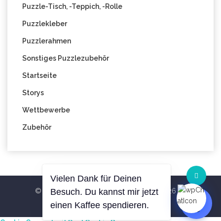
Puzzle-Tisch, -Teppich, -Rolle
Puzzlekleber
Puzzlerahmen
Sonstiges Puzzlezubehör
Startseite
Storys
Wettbewerbe
Zubehör
© All Right Reserved Blog PuzzleWelt 2026
Vielen Dank für Deinen
Besuch. Du kannst mir jetzt
Theme
Hemila
By
RS WP THEMES
einen Kaffee spendieren.