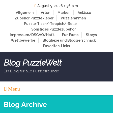
Skip
August 9, 2026 1:36 p.m.
to
Allgemein
Arten
Marken
Anlässe
content
Zubehör
Puzzlekleber
Puzzlerahmen
Puzzle-Tisch/-Teppich/-Rolle
Sonstiges Puzzlezubehör
Impressum/DSGVO/Haft.
Fun Facts
Storys
Wettbewerbe
Bloghexe und Bloggerschnack
Favoriten-Links
Blog PuzzleWelt
Ein Blog für alle Puzzlefreunde
Menu
Blog Archive