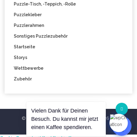
Puzzle-Tisch, -Teppich, -Rolle
Puzzlekleber
Puzzlerahmen
Sonstiges Puzzlezubehör
Startseite
Storys
Wettbewerbe
Zubehör
Vielen Dank für Deinen
© All Right Reserved Blog PuzzleWelt 2026
Besuch. Du kannst mir jetzt
Theme
Hemila
By
RS WP THEMES
einen Kaffee spendieren.