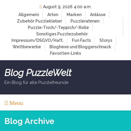
Skip
August 9, 2026 4:00 a.m.
to
Allgemein
Arten
Marken
Anlässe
content
Zubehör
Puzzlekleber
Puzzlerahmen
Puzzle-Tisch/-Teppich/-Rolle
Sonstiges Puzzlezubehör
Impressum/DSGVO/Haft.
Fun Facts
Storys
Wettbewerbe
Bloghexe und Bloggerschnack
Favoriten-Links
Blog PuzzleWelt
Ein Blog für alle Puzzlefreunde
Menu
Blog Archive