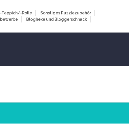
-Teppich/-Rolle
Sonstiges Puzzlezubehör
tbewerbe
Bloghexe und Bloggerschnack