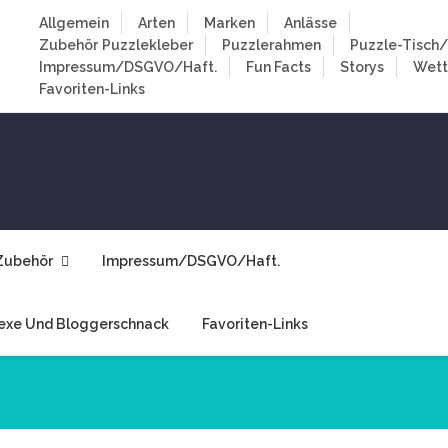
Allgemein
Arten
Marken
Anlässe
Zubehör
Puzzlekleber
Puzzlerahmen
Puzzle-Tisch/
Impressum/DSGVO/Haft.
Fun Facts
Storys
Wet
Favoriten-Links
Zubehör
Impressum/DSGVO/Haft.
exe Und Bloggerschnack
Favoriten-Links