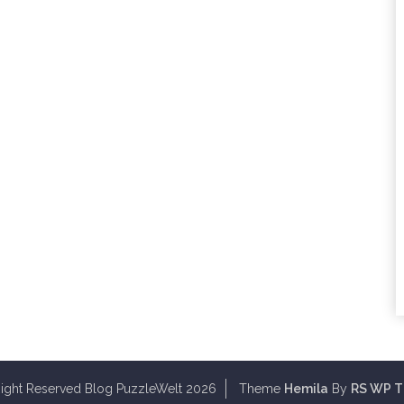
Right Reserved Blog PuzzleWelt 2026
Theme
Hemila
By
RS WP 