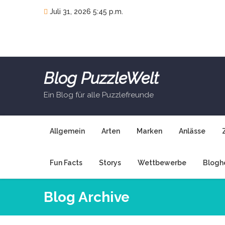
Skip
Juli 31, 2026 5:45 p.m.
to
content
Blog PuzzleWelt
Ein Blog für alle Puzzlefreunde
Allgemein
Arten
Marken
Anlässe
Fun Facts
Storys
Wettbewerbe
Blogh
Blog Archive