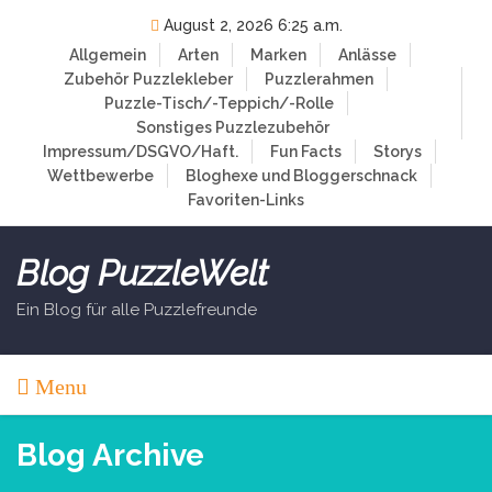
Skip
August 2, 2026 6:25 a.m.
to
Allgemein
Arten
Marken
Anlässe
content
Zubehör
Puzzlekleber
Puzzlerahmen
Puzzle-Tisch/-Teppich/-Rolle
Sonstiges Puzzlezubehör
Impressum/DSGVO/Haft.
Fun Facts
Storys
Wettbewerbe
Bloghexe und Bloggerschnack
Favoriten-Links
Blog PuzzleWelt
Ein Blog für alle Puzzlefreunde
Menu
Blog Archive