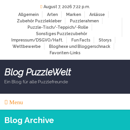
Skip
August 7, 2026 7:22 p.m.
to
Allgemein
Arten
Marken
Anlässe
content
Zubehör
Puzzlekleber
Puzzlerahmen
Puzzle-Tisch/-Teppich/-Rolle
Sonstiges Puzzlezubehör
Impressum/DSGVO/Haft.
Fun Facts
Storys
Wettbewerbe
Bloghexe und Bloggerschnack
Favoriten-Links
Blog PuzzleWelt
Ein Blog für alle Puzzlefreunde
Menu
Blog Archive