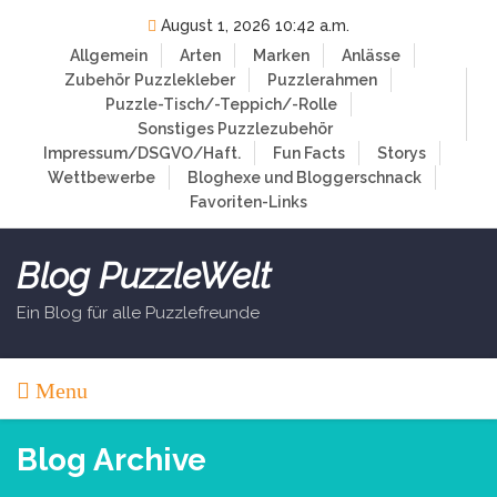
Skip
August 1, 2026 10:42 a.m.
to
Allgemein
Arten
Marken
Anlässe
content
Zubehör
Puzzlekleber
Puzzlerahmen
Puzzle-Tisch/-Teppich/-Rolle
Sonstiges Puzzlezubehör
Impressum/DSGVO/Haft.
Fun Facts
Storys
Wettbewerbe
Bloghexe und Bloggerschnack
Favoriten-Links
Blog PuzzleWelt
Ein Blog für alle Puzzlefreunde
Menu
Blog Archive