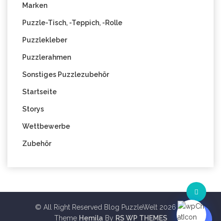
Marken
Puzzle-Tisch, -Teppich, -Rolle
Puzzlekleber
Puzzlerahmen
Sonstiges Puzzlezubehör
Startseite
Storys
Wettbewerbe
Zubehör
© All Right Reserved Blog PuzzleWelt 2026
Theme
Hemila
By
RS WP THEMES