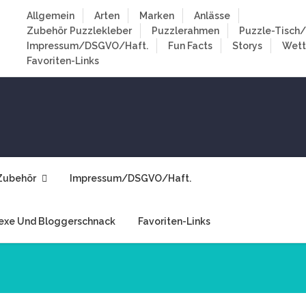
Allgemein
Arten
Marken
Anlässe
Zubehör
Puzzlekleber
Puzzlerahmen
Puzzle-Tisch/
Impressum/DSGVO/Haft.
Fun Facts
Storys
Wet
Favoriten-Links
Zubehör
Impressum/DSGVO/Haft.
exe Und Bloggerschnack
Favoriten-Links