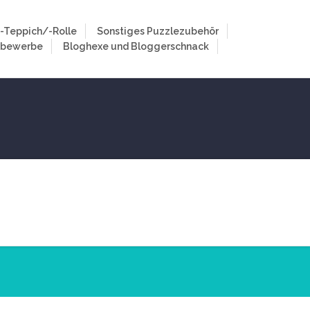
-Teppich/-Rolle
Sonstiges Puzzlezubehör
tbewerbe
Bloghexe und Bloggerschnack