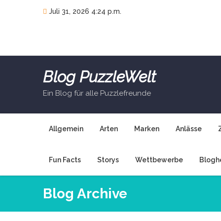
Skip
Juli 31, 2026 4:24 p.m.
to
content
Blog PuzzleWelt
Ein Blog für alle Puzzlefreunde
Allgemein
Arten
Marken
Anlässe
Fun Facts
Storys
Wettbewerbe
Blogh
Blog Archive