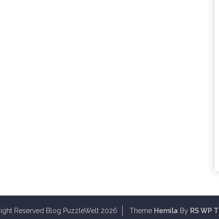
Right Reserved Blog PuzzleWelt 2026
Theme
Hemila
By
RS WP 