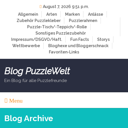
Skip
August 7, 2026 9:51 p.m.
to
Allgemein
Arten
Marken
Anlässe
content
Zubehör
Puzzlekleber
Puzzlerahmen
Puzzle-Tisch/-Teppich/-Rolle
Sonstiges Puzzlezubehör
Impressum/DSGVO/Haft.
Fun Facts
Storys
Wettbewerbe
Bloghexe und Bloggerschnack
Favoriten-Links
Blog PuzzleWelt
Ein Blog für alle Puzzlefreunde
Menu
Blog Archive