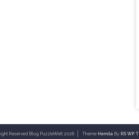
Right Reserved Blog PuzzleWelt 2026
Theme
Hemila
By
RS WP 