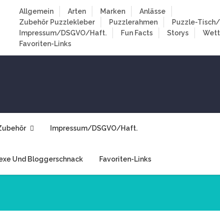
Allgemein
Arten
Marken
Anlässe
Zubehör
Puzzlekleber
Puzzlerahmen
Puzzle-Tisch/
Impressum/DSGVO/Haft.
Fun Facts
Storys
Wet
Favoriten-Links
Zubehör
Impressum/DSGVO/Haft.
exe Und Bloggerschnack
Favoriten-Links