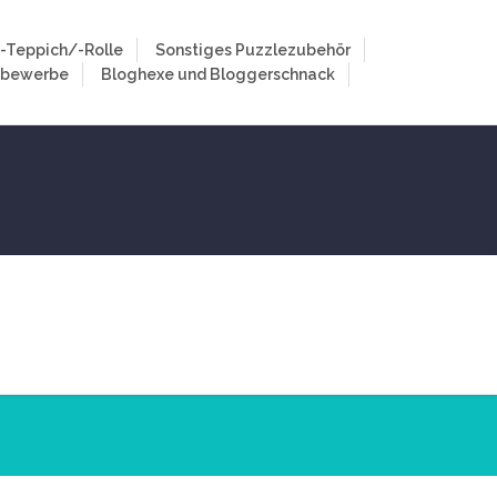
-Teppich/-Rolle
Sonstiges Puzzlezubehör
tbewerbe
Bloghexe und Bloggerschnack