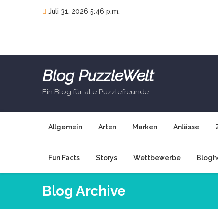
Skip
Juli 31, 2026 5:46 p.m.
to
content
Blog PuzzleWelt
Ein Blog für alle Puzzlefreunde
Allgemein
Arten
Marken
Anlässe
Fun Facts
Storys
Wettbewerbe
Blogh
Blog Archive