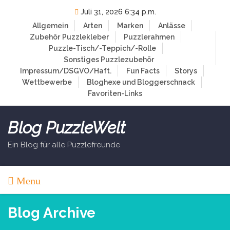
Skip
Juli 31, 2026 6:34 p.m.
to
Allgemein
Arten
Marken
Anlässe
content
Zubehör
Puzzlekleber
Puzzlerahmen
Puzzle-Tisch/-Teppich/-Rolle
Sonstiges Puzzlezubehör
Impressum/DSGVO/Haft.
Fun Facts
Storys
Wettbewerbe
Bloghexe und Bloggerschnack
Favoriten-Links
Blog PuzzleWelt
Ein Blog für alle Puzzlefreunde
Menu
Blog Archive