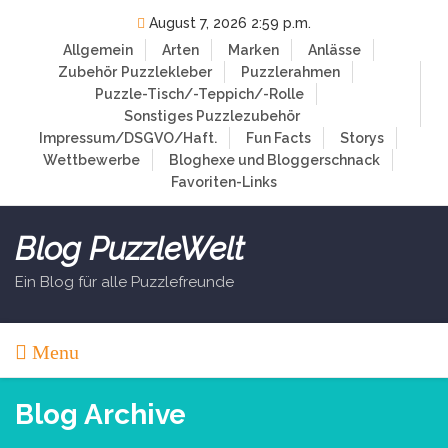
Skip
August 7, 2026 2:59 p.m.
to
Allgemein
Arten
Marken
Anlässe
content
Zubehör
Puzzlekleber
Puzzlerahmen
Puzzle-Tisch/-Teppich/-Rolle
Sonstiges Puzzlezubehör
Impressum/DSGVO/Haft.
Fun Facts
Storys
Wettbewerbe
Bloghexe und Bloggerschnack
Favoriten-Links
Blog PuzzleWelt
Ein Blog für alle Puzzlefreunde
Menu
Blog Archive