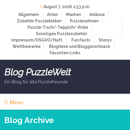
Skip
August 7, 2026 2:53 p.m.
to
Allgemein
Arten
Marken
Anlässe
content
Zubehör
Puzzlekleber
Puzzlerahmen
Puzzle-Tisch/-Teppich/-Rolle
Sonstiges Puzzlezubehör
Impressum/DSGVO/Haft.
Fun Facts
Storys
Wettbewerbe
Bloghexe und Bloggerschnack
Favoriten-Links
Blog PuzzleWelt
Ein Blog für alle Puzzlefreunde
Menu
Blog Archive