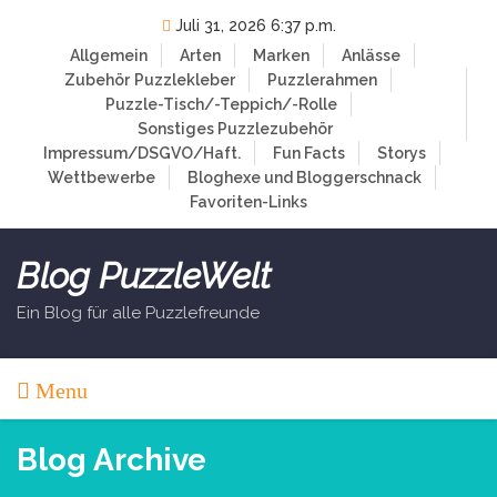
Skip
Juli 31, 2026 6:37 p.m.
to
Allgemein
Arten
Marken
Anlässe
content
Zubehör
Puzzlekleber
Puzzlerahmen
Puzzle-Tisch/-Teppich/-Rolle
Sonstiges Puzzlezubehör
Impressum/DSGVO/Haft.
Fun Facts
Storys
Wettbewerbe
Bloghexe und Bloggerschnack
Favoriten-Links
Blog PuzzleWelt
Ein Blog für alle Puzzlefreunde
Menu
Blog Archive