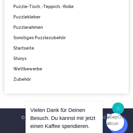
Puzzle-Tisch, -Teppich, -Rolle
Puzzlekleber
Puzzlerahmen
Sonstiges Puzzlezubehör
Startseite
Storys
Wettbewerbe
Zubehör
Vielen Dank für Deinen
© All Right Reserved Blog PuzzleWelt 2026
Besuch. Du kannst mir jetzt
Theme
Hemila
By
RS WP THEMES
einen Kaffee spendieren.