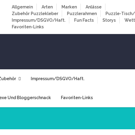
Allgemein
Arten
Marken
Anlässe
Zubehör
Puzzlekleber
Puzzlerahmen
Puzzle-Tisch/
Impressum/DSGVO/Haft.
Fun Facts
Storys
Wet
Favoriten-Links
Zubehör
Impressum/DSGVO/Haft.
exe Und Bloggerschnack
Favoriten-Links