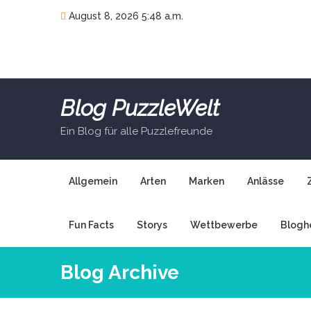
Skip
August 8, 2026 5:48 a.m.
to
content
Blog PuzzleWelt
Ein Blog für alle Puzzlefreunde
Allgemein
Arten
Marken
Anlässe
Fun Facts
Storys
Wettbewerbe
Blogh
Blog Archive