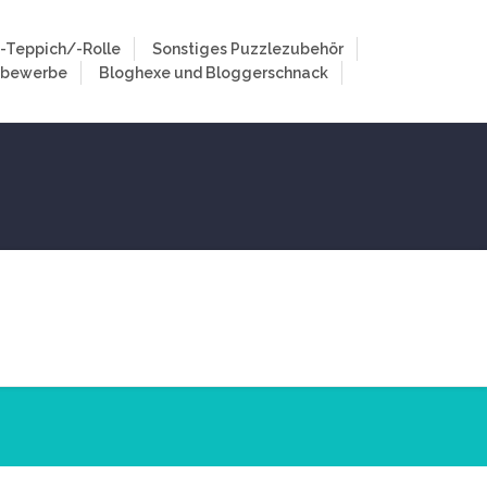
-Teppich/-Rolle
Sonstiges Puzzlezubehör
tbewerbe
Bloghexe und Bloggerschnack