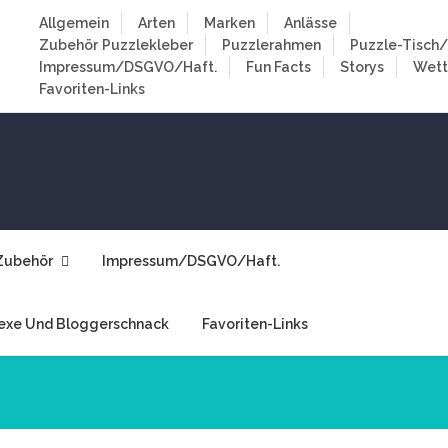
Allgemein
Arten
Marken
Anlässe
Zubehör
Puzzlekleber
Puzzlerahmen
Puzzle-Tisch/
Impressum/DSGVO/Haft.
Fun Facts
Storys
Wet
Favoriten-Links
Zubehör
Impressum/DSGVO/Haft.
exe Und Bloggerschnack
Favoriten-Links