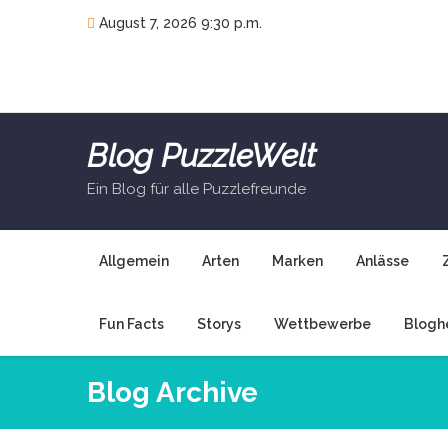
Skip
August 7, 2026 9:30 p.m.
to
content
Blog PuzzleWelt
Ein Blog für alle Puzzlefreunde
Allgemein
Arten
Marken
Anlässe
Fun Facts
Storys
Wettbewerbe
Blogh
Blog Archive