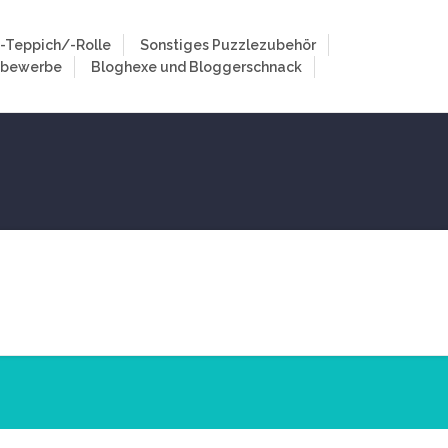
-Teppich/-Rolle
Sonstiges Puzzlezubehör
tbewerbe
Bloghexe und Bloggerschnack