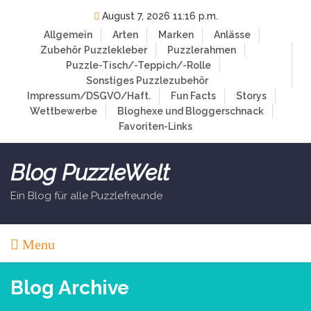
Skip
August 7, 2026 11:16 p.m.
to
Allgemein
Arten
Marken
Anlässe
content
Zubehör
Puzzlekleber
Puzzlerahmen
Puzzle-Tisch/-Teppich/-Rolle
Sonstiges Puzzlezubehör
Impressum/DSGVO/Haft.
Fun Facts
Storys
Wettbewerbe
Bloghexe und Bloggerschnack
Favoriten-Links
Blog PuzzleWelt
Ein Blog für alle Puzzlefreunde
Menu
Blog Archive