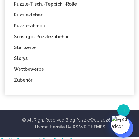
Puzzle-Tisch, -Teppich, -Rolle
Puzzlekleber
Puzzlerahmen
Sonstiges Puzzlezubehör
Startseite
Storys
Wettbewerbe
Zubehör
© All Right Reserved Blog PuzzleWelt 2026
Theme
Hemila
By
RS WP THEMES