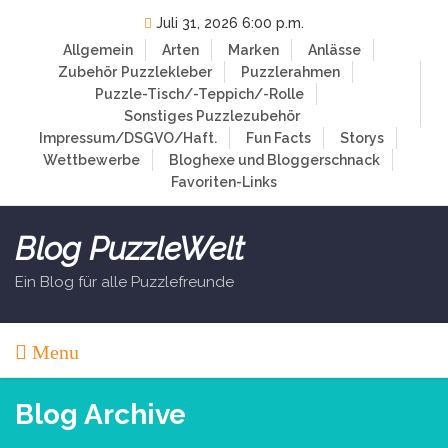
Skip
Juli 31, 2026 6:00 p.m.
to
Allgemein
Arten
Marken
Anlässe
content
Zubehör
Puzzlekleber
Puzzlerahmen
Puzzle-Tisch/-Teppich/-Rolle
Sonstiges Puzzlezubehör
Impressum/DSGVO/Haft.
Fun Facts
Storys
Wettbewerbe
Bloghexe und Bloggerschnack
Favoriten-Links
Blog PuzzleWelt
Ein Blog für alle Puzzlefreunde
Menu
Blog Archive