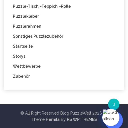
Puzzle-Tisch, -Teppich, -Rolle
Puzzlekleber
Puzzlerahmen
Sonstiges Puzzlezubehör
Startseite
Storys
Wettbewerbe
Zubehör
© All Right Reserved Blog PuzzleWelt 2026
Theme
Hemila
By
RS WP THEMES