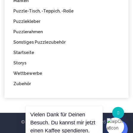
Marken
Puzzle-Tisch, -Teppich, -Rolle
Puzzlekleber
Puzzlerahmen
Sonstiges Puzzlezubehör
Startseite
Storys
Wettbewerbe
Zubehör
Vielen Dank für Deinen
© All Right Reserved Blog PuzzleWelt 2026
Besuch. Du kannst mir jetzt
Theme
Hemila
By
RS WP THEMES