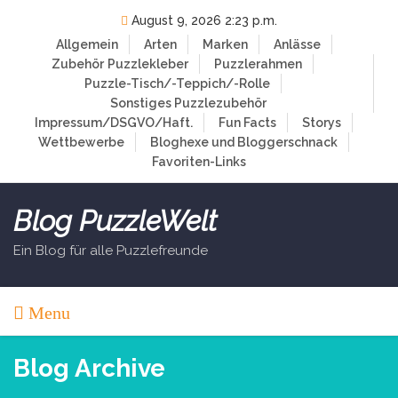
Skip
August 9, 2026 2:23 p.m.
to
Allgemein
Arten
Marken
Anlässe
content
Zubehör
Puzzlekleber
Puzzlerahmen
Puzzle-Tisch/-Teppich/-Rolle
Sonstiges Puzzlezubehör
Impressum/DSGVO/Haft.
Fun Facts
Storys
Wettbewerbe
Bloghexe und Bloggerschnack
Favoriten-Links
Blog PuzzleWelt
Ein Blog für alle Puzzlefreunde
Menu
Blog Archive