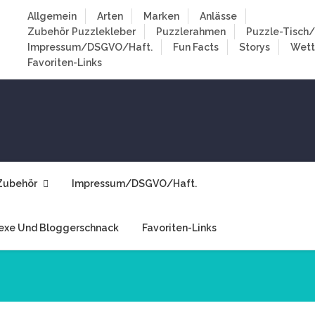
Allgemein
Arten
Marken
Anlässe
Zubehör
Puzzlekleber
Puzzlerahmen
Puzzle-Tisch/
Impressum/DSGVO/Haft.
Fun Facts
Storys
Wet
Favoriten-Links
Zubehör
Impressum/DSGVO/Haft.
exe Und Bloggerschnack
Favoriten-Links