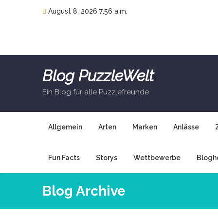
Skip
August 8, 2026 7:56 a.m.
to
content
Blog PuzzleWelt
Ein Blog für alle Puzzlefreunde
Allgemein
Arten
Marken
Anlässe
Fun Facts
Storys
Wettbewerbe
Blogh
Blog Archive