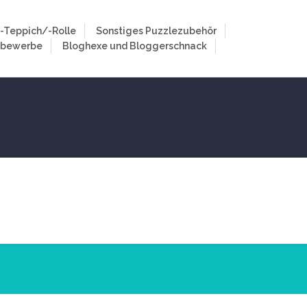
-Teppich/-Rolle
Sonstiges Puzzlezubehör
tbewerbe
Bloghexe und Bloggerschnack