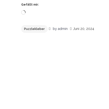
Gefällt mir:
Wird
geladen …
by
admin
Juni 20, 2024
Puzzlekleber