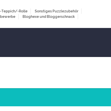
-Teppich/-Rolle
Sonstiges Puzzlezubehör
tbewerbe
Bloghexe und Bloggerschnack