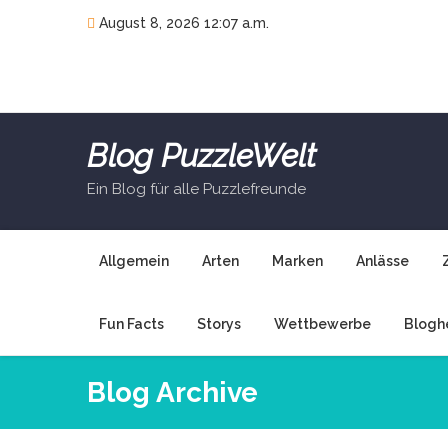
Skip
August 8, 2026 12:07 a.m.
to
content
Blog PuzzleWelt
Ein Blog für alle Puzzlefreunde
Allgemein
Arten
Marken
Anlässe
Fun Facts
Storys
Wettbewerbe
Blogh
Blog Archive