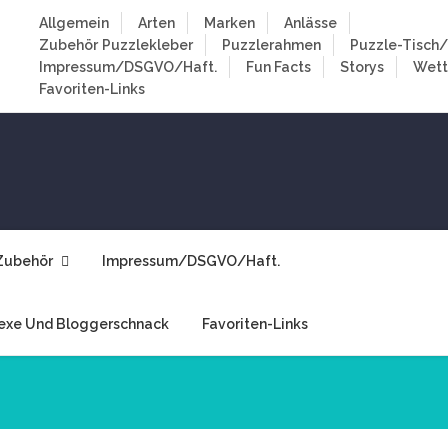
Allgemein
Arten
Marken
Anlässe
Zubehör
Puzzlekleber
Puzzlerahmen
Puzzle-Tisch/
Impressum/DSGVO/Haft.
Fun Facts
Storys
Wet
Favoriten-Links
Zubehör
Impressum/DSGVO/Haft.
exe Und Bloggerschnack
Favoriten-Links