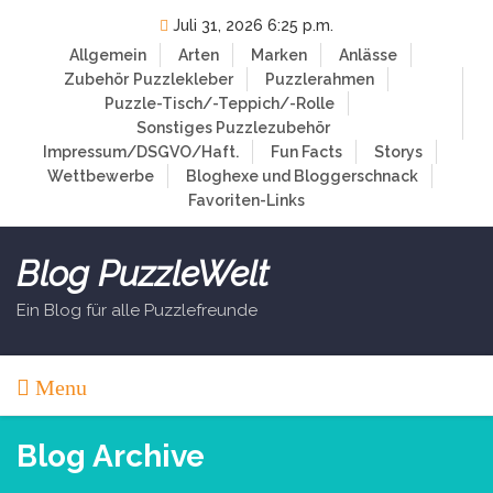
Skip
Juli 31, 2026 6:25 p.m.
to
Allgemein
Arten
Marken
Anlässe
content
Zubehör
Puzzlekleber
Puzzlerahmen
Puzzle-Tisch/-Teppich/-Rolle
Sonstiges Puzzlezubehör
Impressum/DSGVO/Haft.
Fun Facts
Storys
Wettbewerbe
Bloghexe und Bloggerschnack
Favoriten-Links
Blog PuzzleWelt
Ein Blog für alle Puzzlefreunde
Menu
Blog Archive