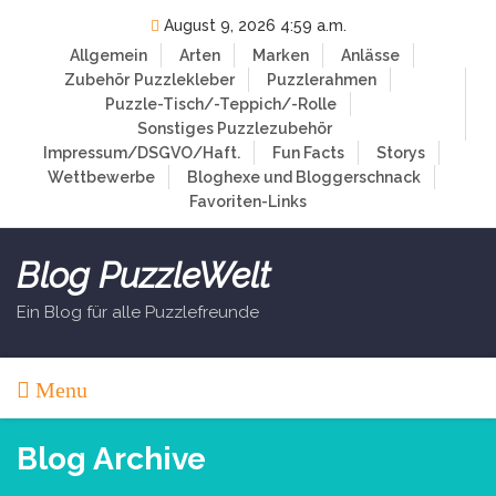
Skip
August 9, 2026 4:59 a.m.
to
Allgemein
Arten
Marken
Anlässe
content
Zubehör
Puzzlekleber
Puzzlerahmen
Puzzle-Tisch/-Teppich/-Rolle
Sonstiges Puzzlezubehör
Impressum/DSGVO/Haft.
Fun Facts
Storys
Wettbewerbe
Bloghexe und Bloggerschnack
Favoriten-Links
Blog PuzzleWelt
Ein Blog für alle Puzzlefreunde
Menu
Blog Archive