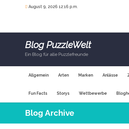
Skip
August 9, 2026 12:16 p.m.
to
content
Blog PuzzleWelt
Ein Blog für alle Puzzlefreunde
Allgemein
Arten
Marken
Anlässe
Fun Facts
Storys
Wettbewerbe
Blogh
Blog Archive