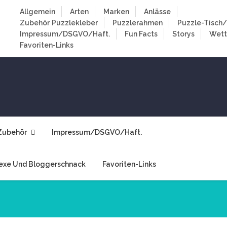
Allgemein
Arten
Marken
Anlässe
Zubehör
Puzzlekleber
Puzzlerahmen
Puzzle-Tisch/
Impressum/DSGVO/Haft.
Fun Facts
Storys
Wet
Favoriten-Links
Zubehör
Impressum/DSGVO/Haft.
exe Und Bloggerschnack
Favoriten-Links