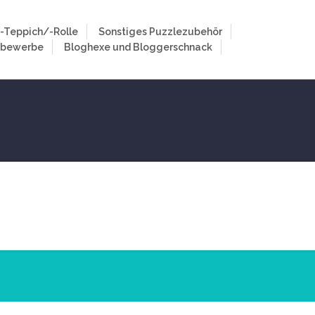
-Teppich/-Rolle
Sonstiges Puzzlezubehör
tbewerbe
Bloghexe und Bloggerschnack