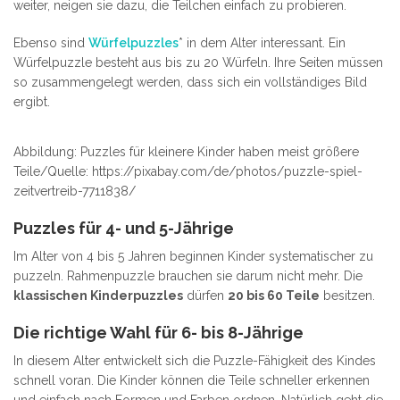
weiter, neigen sie dazu, die Teilchen einfach zu probieren.
Ebenso sind
Würfelpuzzles
* in dem Alter interessant. Ein
Würfelpuzzle besteht aus bis zu 20 Würfeln. Ihre Seiten müssen
so zusammengelegt werden, dass sich ein vollständiges Bild
ergibt.
Abbildung: Puzzles für kleinere Kinder haben meist größere
Teile/Quelle: https://pixabay.com/de/photos/puzzle-spiel-
zeitvertreib-7711838/
Puzzles für 4- und 5-Jährige
Im Alter von 4 bis 5 Jahren beginnen Kinder systematischer zu
puzzeln. Rahmenpuzzle brauchen sie darum nicht mehr. Die
klassischen Kinderpuzzles
dürfen
20 bis 60 Teile
besitzen.
Die richtige Wahl für 6- bis 8-Jährige
In diesem Alter entwickelt sich die Puzzle-Fähigkeit des Kindes
schnell voran. Die Kinder können die Teile schneller erkennen
und einfach nach Formen und Farben ordnen. Natürlich geht die