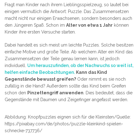
Fragt man Kinder nach ihrem Lieblingsspielzeug, so lautet bei
einigen vermutlich die Antwort: Puzzle. Das Zusammensetzen
macht nicht nur einigen Erwachsenen, sondern besonders auch
den Jüngeren Spaß. Schon im
Alter von etwa 1 Jahr
können
Kinder ihre ersten Versuche starten.
Dabei handelt es sich meist um leichte Puzzles. Solche besitzen
einfache Motive und große Teile. Ab welchem Alter ein Kind das
Zusammensetzen der Teile genau lernen kann, ist jedoch
individuell.
Um herauszufinden, ob der Nachwuchs so weit ist,
helfen einfache Beobachtungen.
Kann das Kind
Gegenstände bewusst greifen?
Oder nimmt es sie noch
zufällig in die Hand? Außerdem sollte das Kind beim Greifen
schon den
Pinzettengriff anwenden
. Dies bedeutet, dass die
Gegenstände mit Daumen und Zeigefinger angefasst werden.
Abbildung: Knopfpuzzles eignen sich für die Kleinsten/Quelle:
https://pixabay.com/de/photos/puzzle-kleinkind-spielen-
schnecke-737736/