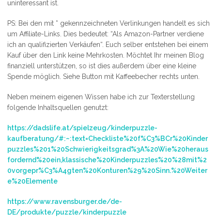
uninteressant ist.
PS: Bei den mit * gekennzeichneten Verlinkungen handelt es sich
um Affiliate-Links. Dies bedeutet: “Als Amazon-Partner verdiene
ich an qualifizierten Verkäufen“. Euch selber entstehen bei einem
Kauf über den Link keine Mehrkosten. Möchtet Ihr meinen Blog
finanziell unterstützen, so ist dies außerdem über eine kleine
Spende möglich. Siehe Button mit Kaffeebecher rechts unten.
Neben meinem eigenen Wissen habe ich zur Texterstellung
folgende Inhaltsquellen genutzt:
https://dadslife.at/spielzeug/kinderpuzzle-
kaufberatung/#:~:text=Checkliste%20f%C3%BCr%20Kinder
puzzles%201%20Schwierigkeitsgrad%3A%20Wie%20heraus
fordernd%20ein,klassische%20Kinderpuzzles%20%28mit%2
0vorgepr%C3%A4gten%20Konturen%29%20Sinn.%20Weiter
e%20Elemente
https://www.ravensburger.de/de-
DE/produkte/puzzle/kinderpuzzle