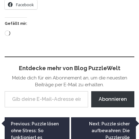
Facebook
Gefällt mir:
Wird
geladen …
Entdecke mehr von Blog PuzzleWelt
Melde dich für ein Abonnement an, um die neuesten
Beiträge per E-Mail zu erhalten.
Gib deine E-Mail-Adresse ein ...
Abonnieren
Beitragsnavigation
Previous:
Puzzle lösen
Next:
Puzzle sicher
ohne Stress: So
aufbewahren: Die
funktioniert es
Puzzlerolle