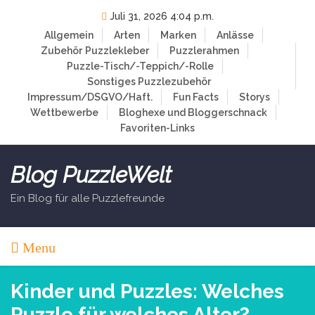
Skip
Juli 31, 2026 4:04 p.m.
to
Allgemein
Arten
Marken
Anlässe
content
Zubehör
Puzzlekleber
Puzzlerahmen
Puzzle-Tisch/-Teppich/-Rolle
Sonstiges Puzzlezubehör
Impressum/DSGVO/Haft.
Fun Facts
Storys
Wettbewerbe
Bloghexe und Bloggerschnack
Favoriten-Links
Blog PuzzleWelt
Ein Blog für alle Puzzlefreunde
Menu
Kinder und Puzzles: Welches
Puzzle für welches Alter?