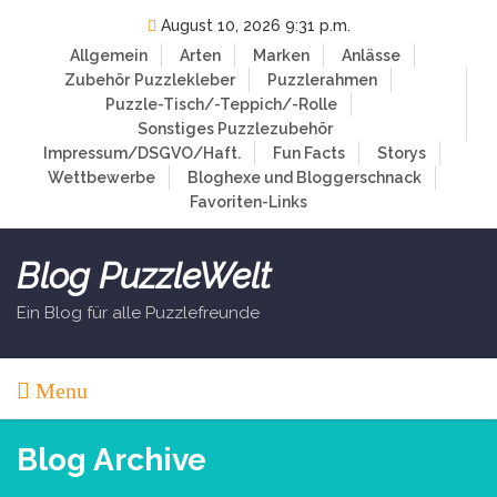
Skip
August 10, 2026 9:31 p.m.
to
Allgemein
Arten
Marken
Anlässe
content
Zubehör
Puzzlekleber
Puzzlerahmen
Puzzle-Tisch/-Teppich/-Rolle
Sonstiges Puzzlezubehör
Impressum/DSGVO/Haft.
Fun Facts
Storys
Wettbewerbe
Bloghexe und Bloggerschnack
Favoriten-Links
Blog PuzzleWelt
Ein Blog für alle Puzzlefreunde
Menu
Blog Archive