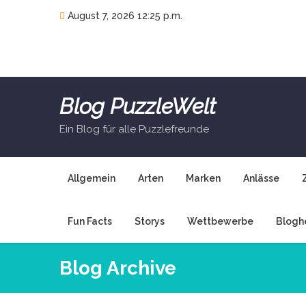
Skip
August 7, 2026 12:25 p.m.
to
content
Blog PuzzleWelt
Ein Blog für alle Puzzlefreunde
Allgemein
Arten
Marken
Anlässe
Fun Facts
Storys
Wettbewerbe
Blogh
Blog Archive