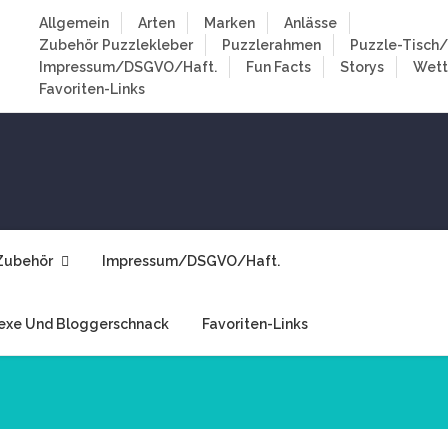
Allgemein
Arten
Marken
Anlässe
Zubehör
Puzzlekleber
Puzzlerahmen
Puzzle-Tisch/
Impressum/DSGVO/Haft.
Fun Facts
Storys
Wet
Favoriten-Links
Zubehör
Impressum/DSGVO/Haft.
exe Und Bloggerschnack
Favoriten-Links