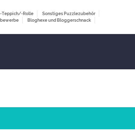
-Teppich/-Rolle
Sonstiges Puzzlezubehör
tbewerbe
Bloghexe und Bloggerschnack