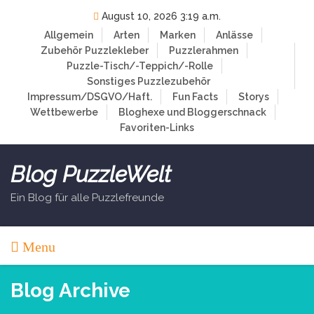
Skip
August 10, 2026 3:19 a.m.
to
Allgemein
Arten
Marken
Anlässe
content
Zubehör
Puzzlekleber
Puzzlerahmen
Puzzle-Tisch/-Teppich/-Rolle
Sonstiges Puzzlezubehör
Impressum/DSGVO/Haft.
Fun Facts
Storys
Wettbewerbe
Bloghexe und Bloggerschnack
Favoriten-Links
Blog PuzzleWelt
Ein Blog für alle Puzzlefreunde
Menu
Blog Archive