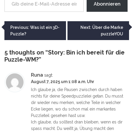
Abonnieren
Beitragsnavigation
Previous:
Was ist ein 3D-
Next:
Über die Marke
Puzzle?
puzzleYOU
5 thoughts on “
Story: Bin ich bereit für die
Puzzle-WM?
”
Runa
sagt:
August 7, 2025 um 1:08 a.m. Uhr
Ich glaube ja, die Pausen zwischen durch haben
nichts für deine Speedpuzzlelei getan. Du musst
dir wieder neu merken, welche Teile in welcher
Ecke liegen, wo du schon mal ein markantes
Puzzleteil gesehen hast usw.
Ich glaube, du solltest dran bleiben, wenn es dir
spass macht. Du weißt ja, Übung macht den