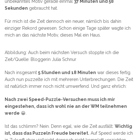
unbekanntes Motiv gerade einmal
37 Minuten und 58
Sekunden
gebraucht hat.
Für mich ist die Zeit dennoch ein neuer, nämlich bis dahin
einziger Rekord gewesen. Schon einige Tage später wagte ich
mich an das nächste Motiv, dieses Mal ein Haus.
Abbildung: Auch beim nächsten Versuch stoppte ich die
Zeit/Quelle: Bloggerin Julia Schnur
Nach insgesamt
5 Stunden und 18 Minuten
war dieses fertig.
Auch nun puzzelte ich mit mehreren Unterbrechungen. Die Zeit
ist natürlich immer noch nicht umwerfend. Und ganz ehrlich:
Nach zwei Speed-Puzzle-Versuchen muss ich mir
eingestehen, dass ich wohl nie an der WM teilnehmen
werde
😀.
Ist das schlimm? Nein. Denn egal, wie die Zeit ausfällt:
Wichtig
ist, dass das Puzzeln Freude bereitet.
Auf Speed werde ich
in Zukunft aber vielleicht dennoch nicht komplett verzichten.