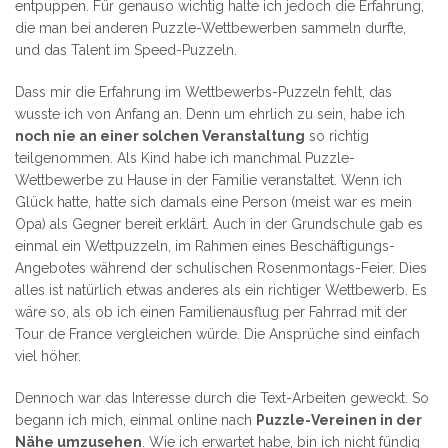
entpuppen. Für genauso wichtig halte ich jedoch die Erfahrung,
die man bei anderen Puzzle-Wettbewerben sammeln durfte,
und das Talent im Speed-Puzzeln.
Dass mir die Erfahrung im Wettbewerbs-Puzzeln fehlt, das
wusste ich von Anfang an. Denn um ehrlich zu sein, habe ich
noch nie an einer solchen Veranstaltung
so richtig
teilgenommen. Als Kind habe ich manchmal Puzzle-
Wettbewerbe zu Hause in der Familie veranstaltet. Wenn ich
Glück hatte, hatte sich damals eine Person (meist war es mein
Opa) als Gegner bereit erklärt. Auch in der Grundschule gab es
einmal ein Wettpuzzeln, im Rahmen eines Beschäftigungs-
Angebotes während der schulischen Rosenmontags-Feier. Dies
alles ist natürlich etwas anderes als ein richtiger Wettbewerb. Es
wäre so, als ob ich einen Familienausflug per Fahrrad mit der
Tour de France vergleichen würde. Die Ansprüche sind einfach
viel höher.
Dennoch war das Interesse durch die Text-Arbeiten geweckt. So
begann ich mich, einmal online nach
Puzzle-Vereinen in der
Nähe umzusehen
. Wie ich erwartet habe, bin ich nicht fündig