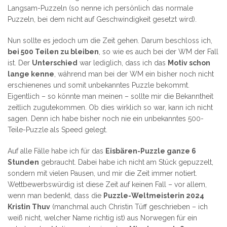
Langsam-Puzzeln (so nenne ich persönlich das normale
Puzzeln, bei dem nicht auf Geschwindigkeit gesetzt wird).
Nun sollte es jedoch um die Zeit gehen. Darum beschloss ich,
bei 500 Teilen zu bleiben
, so wie es auch bei der WM der Fall
ist. Der
Unterschied
war lediglich, dass ich das
Motiv schon
lange kenne
, während man bei der WM ein bisher noch nicht
erschienenes und somit unbekanntes Puzzle bekommt.
Eigentlich – so könnte man meinen – sollte mir die Bekanntheit
zeitlich zugutekommen. Ob dies wirklich so war, kann ich nicht
sagen. Denn ich habe bisher noch nie ein unbekanntes 500-
Teile-Puzzle als Speed gelegt.
Auf alle Fälle habe ich für das
Eisbären-Puzzle ganze 6
Stunden
gebraucht. Dabei habe ich nicht am Stück gepuzzelt,
sondern mit vielen Pausen, und mir die Zeit immer notiert.
Wettbewerbswürdig ist diese Zeit auf keinen Fall – vor allem,
wenn man bedenkt, dass die
Puzzle-Weltmeisterin 2024
Kristin Thuv
(manchmal auch Christin Tüff geschrieben – ich
weiß nicht, welcher Name richtig ist) aus Norwegen für ein