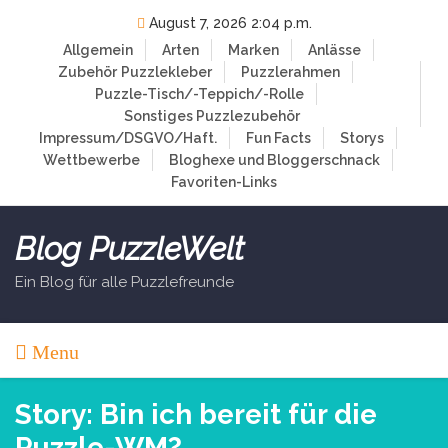
Skip
August 7, 2026 2:04 p.m.
to
Allgemein
Arten
Marken
Anlässe
content
Zubehör
Puzzlekleber
Puzzlerahmen
Puzzle-Tisch/-Teppich/-Rolle
Sonstiges Puzzlezubehör
Impressum/DSGVO/Haft.
Fun Facts
Storys
Wettbewerbe
Bloghexe und Bloggerschnack
Favoriten-Links
Blog PuzzleWelt
Ein Blog für alle Puzzlefreunde
Menu
Story: Bin ich bereit für die
Puzzle-WM?