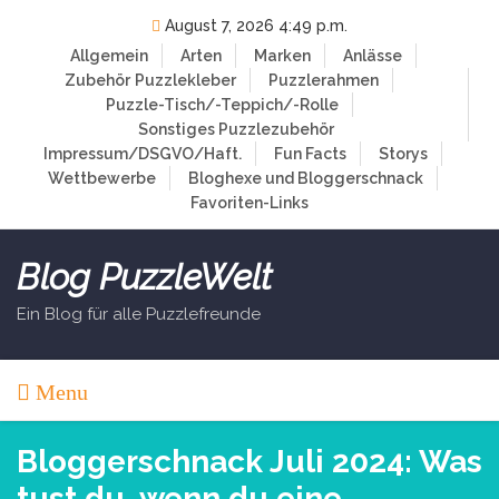
Skip
August 7, 2026 4:49 p.m.
to
Allgemein
Arten
Marken
Anlässe
content
Zubehör
Puzzlekleber
Puzzlerahmen
Puzzle-Tisch/-Teppich/-Rolle
Sonstiges Puzzlezubehör
Impressum/DSGVO/Haft.
Fun Facts
Storys
Wettbewerbe
Bloghexe und Bloggerschnack
Favoriten-Links
Blog PuzzleWelt
Ein Blog für alle Puzzlefreunde
Menu
Bloggerschnack Juli 2024: Was
tust du, wenn du eine