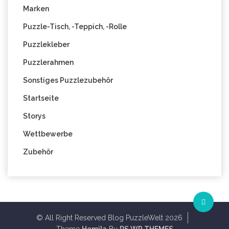
Marken
Puzzle-Tisch, -Teppich, -Rolle
Puzzlekleber
Puzzlerahmen
Sonstiges Puzzlezubehör
Startseite
Storys
Wettbewerbe
Zubehör
© All Right Reserved Blog PuzzleWelt 2026
Theme
Hemila
By
RS WP THEMES