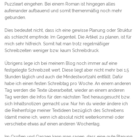
Puzzleart eingehen. Bei einem Roman ist hingegen alles
aufeinander aufbauend und somit themenmäßig noch mehr
gebunden.
Dies bedeutet nicht, dass ich eine gewisse Planung oder Struktur
als schlecht empfinde. Im Gegenteil. Die Artikel zu planen, ist für
mich sehr hilfreich. Somit hat man trotz regelmäßiger
Schreibzeiten weniger bzw. kaum Schreibdruck.
Übrigens lege ich bei meinem Blog noch immer auf eine
festgelegte Schreibzeit wert. Diese liegt aber nicht mehr bei 1,5
Stunden täglich und auch die Mindestwortzahl entfällt. Dafür
habe ich einen festen Schreibtag pro Woche. An einem anderen
Tag werden die Texte überarbeitet, wieder an einem anderen
Tag werden die Infos für den nächsten Text herausgesucht bzw.
sich Inhaltsnotizen gemacht usw. Nur hin du wieder ändere ich
die Reihenfolge meiner Textideen bezüglich des Schreibens
(damit meine ich, wenn ich absolut nicht weiterkomme) oder
verschiebe etwas auf einen anderen Wochentag.
Im Großen und Ganzen kann man sagen, dass eine gute Planung