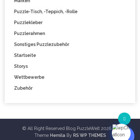
Marken
Puzzle-Tisch, -Teppich, -Rolle
Puzzlekleber
Puzzlerahmen
Sonstiges Puzzlezubehör
Startseite
Storys
Wettbewerbe
Zubehör
© All Right Reserved Blog PuzzleWelt 2026
Theme
Hemila
By
RS WP THEMES