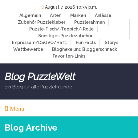
Skip
August 7, 2026 10:35 p.m.
to
Allgemein
Arten
Marken
Anlässe
content
Zubehör
Puzzlekleber
Puzzlerahmen
Puzzle-Tisch/-Teppich/-Rolle
Sonstiges Puzzlezubehör
Impressum/DSGVO/Haft.
Fun Facts
Storys
Wettbewerbe
Bloghexe und Bloggerschnack
Favoriten-Links
Blog PuzzleWelt
Ein Blog für alle Puzzlefreunde
Menu
Blog Archive