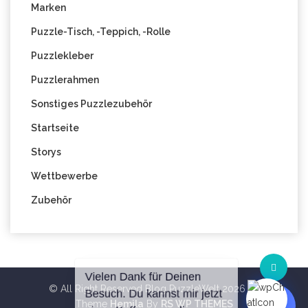
Marken
Puzzle-Tisch, -Teppich, -Rolle
Puzzlekleber
Puzzlerahmen
Sonstiges Puzzlezubehör
Startseite
Storys
Wettbewerbe
Zubehör
© All Right Reserved Blog PuzzleWelt 2026
Theme
Hemila
By
RS WP THEMES