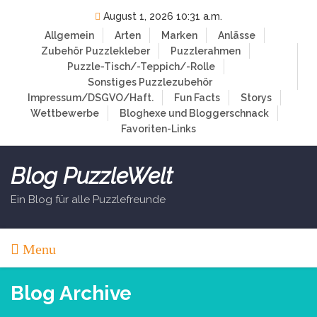
Skip
August 1, 2026 10:31 a.m.
to
Allgemein
Arten
Marken
Anlässe
content
Zubehör
Puzzlekleber
Puzzlerahmen
Puzzle-Tisch/-Teppich/-Rolle
Sonstiges Puzzlezubehör
Impressum/DSGVO/Haft.
Fun Facts
Storys
Wettbewerbe
Bloghexe und Bloggerschnack
Favoriten-Links
Blog PuzzleWelt
Ein Blog für alle Puzzlefreunde
Menu
Blog Archive