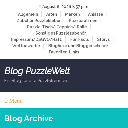
Skip
August 8, 2026 8:57 p.m.
to
Allgemein
Arten
Marken
Anlässe
content
Zubehör
Puzzlekleber
Puzzlerahmen
Puzzle-Tisch/-Teppich/-Rolle
Sonstiges Puzzlezubehör
Impressum/DSGVO/Haft.
Fun Facts
Storys
Wettbewerbe
Bloghexe und Bloggerschnack
Favoriten-Links
Blog PuzzleWelt
Ein Blog für alle Puzzlefreunde
Menu
Blog Archive