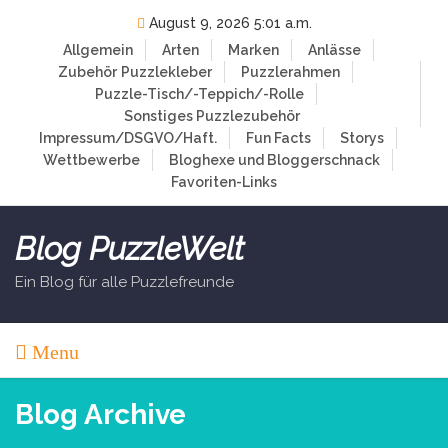
Skip
August 9, 2026 5:01 a.m.
to
Allgemein
Arten
Marken
Anlässe
content
Zubehör
Puzzlekleber
Puzzlerahmen
Puzzle-Tisch/-Teppich/-Rolle
Sonstiges Puzzlezubehör
Impressum/DSGVO/Haft.
Fun Facts
Storys
Wettbewerbe
Bloghexe und Bloggerschnack
Favoriten-Links
Blog PuzzleWelt
Ein Blog für alle Puzzlefreunde
Menu
Blog Archive