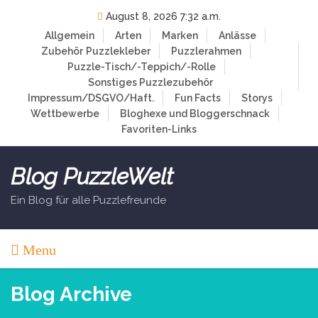
Skip
August 8, 2026 7:32 a.m.
to
Allgemein
Arten
Marken
Anlässe
content
Zubehör
Puzzlekleber
Puzzlerahmen
Puzzle-Tisch/-Teppich/-Rolle
Sonstiges Puzzlezubehör
Impressum/DSGVO/Haft.
Fun Facts
Storys
Wettbewerbe
Bloghexe und Bloggerschnack
Favoriten-Links
Blog PuzzleWelt
Ein Blog für alle Puzzlefreunde
Menu
Blog Archive