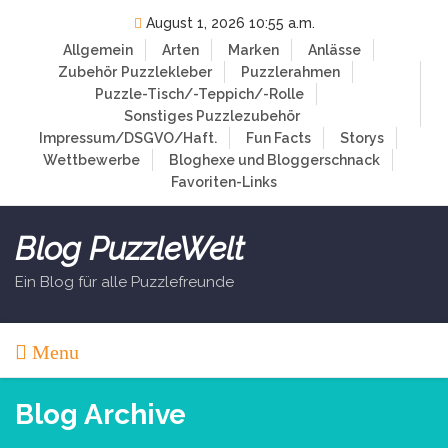
Skip
August 1, 2026 10:55 a.m.
to
Allgemein
Arten
Marken
Anlässe
content
Zubehör
Puzzlekleber
Puzzlerahmen
Puzzle-Tisch/-Teppich/-Rolle
Sonstiges Puzzlezubehör
Impressum/DSGVO/Haft.
Fun Facts
Storys
Wettbewerbe
Bloghexe und Bloggerschnack
Favoriten-Links
Blog PuzzleWelt
Ein Blog für alle Puzzlefreunde
Menu
Blog Archive