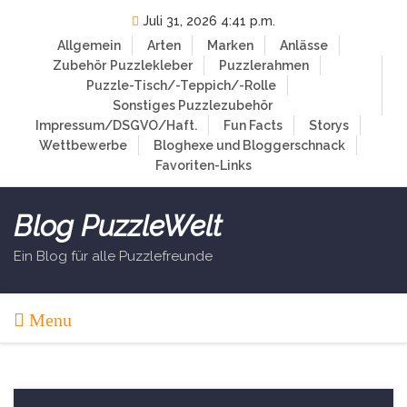
Skip
Juli 31, 2026 4:41 p.m.
to
Allgemein
Arten
Marken
Anlässe
content
Zubehör
Puzzlekleber
Puzzlerahmen
Puzzle-Tisch/-Teppich/-Rolle
Sonstiges Puzzlezubehör
Impressum/DSGVO/Haft.
Fun Facts
Storys
Wettbewerbe
Bloghexe und Bloggerschnack
Favoriten-Links
Blog PuzzleWelt
Ein Blog für alle Puzzlefreunde
Menu