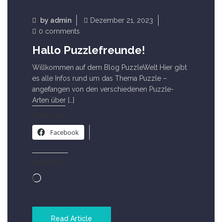
Startseite
by
admin
Dezember 21, 2023
0 comments
Hallo Puzzlefreunde!
Willkommen auf dem Blog PuzzleWelt Hier gibt
es alle Infos rund um das Thema Puzzle –
angefangen von den verschiedenen Puzzle-
Arten über […]
Teilen mit:
Facebook
Gefällt mir:
Wird
geladen …
Read Article