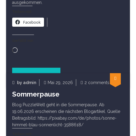
ausgekommen.
Teilen mit:
Facebook
Gefällt mir:
Wird
geladen …
Read Article
by
admin
Mai 29, 2026
2 comments
Startseite
Sommerpause
Blog PuzzleWelt geht in die Sommerpause. Ab
19.06.2026 erscheinen die nächsten Blogartikel. Quelle
Beitragsbild: https://pixabay.com/de/photos/sonne-
himmel-blau-sonnenlicht-3588618/
Teilen mit: