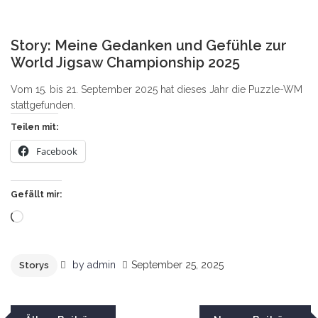
0
Story: Meine Gedanken und Gefühle zur
World Jigsaw Championship 2025
Vom 15. bis 21. September 2025 hat dieses Jahr die Puzzle-WM
stattgefunden.
Teilen mit:
Facebook
Gefällt mir:
Wird
geladen …
by
admin
September 25, 2025
Storys
Beitragsnavigation