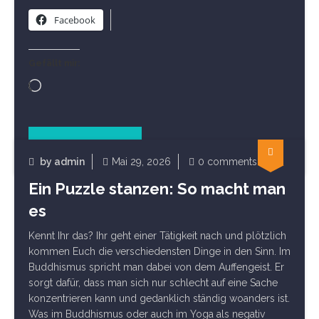
Facebook
Gefällt mir:
Wird
geladen …
Read Article
by
admin
Mai 29, 2026
0 comments
Allgemein
Ein Puzzle stanzen: So macht man
es
Kennt Ihr das? Ihr geht einer Tätigkeit nach und plötzlich
kommen Euch die verschiedensten Dinge in den Sinn. Im
Buddhismus spricht man dabei von dem Auffengeist. Er
sorgt dafür, dass man sich nur schlecht auf eine Sache
konzentrieren kann und gedanklich ständig woanders ist.
Was im Buddhismus oder auch im Yoga als negativ