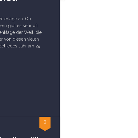
Feiertage an. Ob
ern gibt es sehr oft
enktage der Welt, die
er von diesen vielen
ndet jedes Jahr am 29.
s