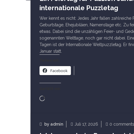
Fun Facts
internationale Puzzletag
Wer kennt es nicht: Jedes Jahr fallen zahlreiche 
Geburtstage, Ehejubiläen, Namenstage etc. Zu fei
etwas. Dabei sind die unzähligen Feier- und Ged
sogenannten Welttage, noch gar nicht dabei. Ein
Tagen ist der Internationale Weltpuzzletag. Er fi
Januar statt.
Teilen mit:
Facebook
Gefällt mir:
Wird
geladen …
Read Article
by
admin
Juli 17, 2026
0 comment