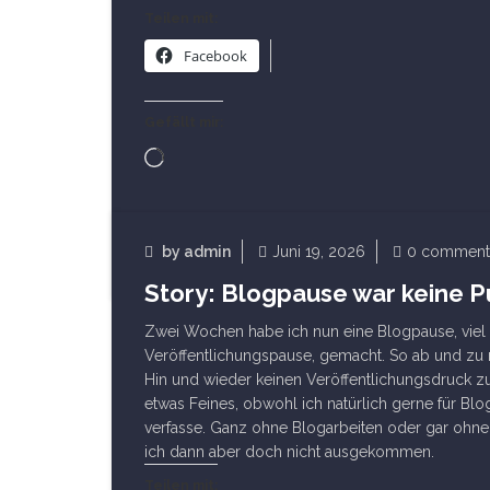
Teilen mit:
Facebook
Gefällt mir:
Wird
geladen …
Read Article
by
admin
Juni 19, 2026
0 comment
Story: Blogpause war keine 
Startseite
Zwei Wochen habe ich nun eine Blogpause, viel
Veröffentlichungspause, gemacht. So ab und zu 
Hin und wieder keinen Veröffentlichungsdruck zu
etwas Feines, obwohl ich natürlich gerne für Bl
verfasse. Ganz ohne Blogarbeiten oder gar ohn
ich dann aber doch nicht ausgekommen.
Teilen mit: