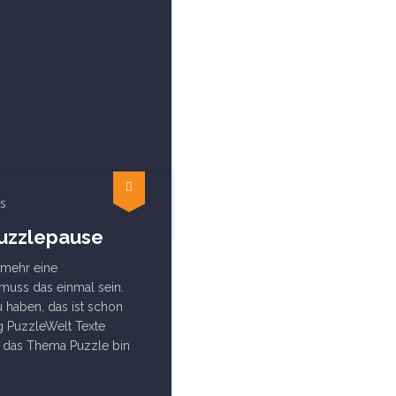
s
Puzzlepause
 mehr eine
muss das einmal sein.
 haben, das ist schon
og PuzzleWelt Texte
e das Thema Puzzle bin