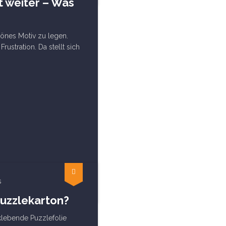
t weiter – Was
hönes Motiv zu legen.
ustration. Da stellt sich
s
Puzzlekarton?
tklebende Puzzlefolie