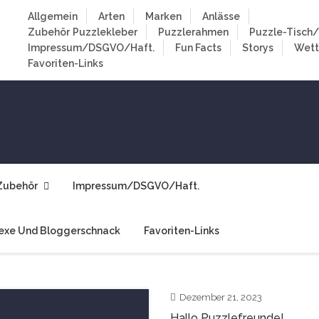
Allgemein
Arten
Marken
Anlässe
Zubehör
Puzzlekleber
Puzzlerahmen
Puzzle-Tisch/
Impressum/DSGVO/Haft.
Fun Facts
Storys
Wet
Favoriten-Links
Zubehör
Impressum/DSGVO/Haft.
exe Und Bloggerschnack
Favoriten-Links
Dezember 21, 2023
Hallo Puzzlefreunde!