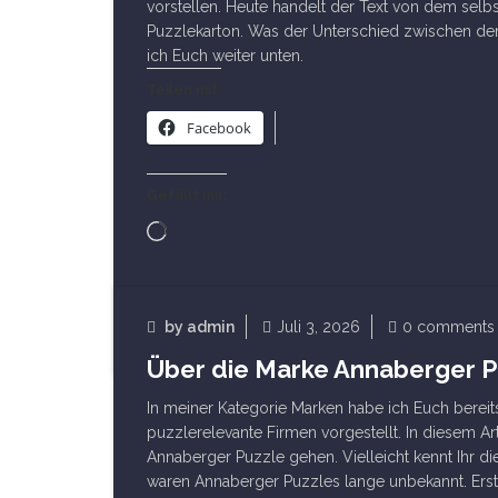
vorstellen. Heute handelt der Text von dem sel
Puzzlekarton. Was der Unterschied zwischen den 
ich Euch weiter unten.
Teilen mit:
Facebook
Gefällt mir:
Wird
geladen …
Read Article
by
admin
Juli 3, 2026
0 comments
Über die Marke Annaberger P
Marken
In meiner Kategorie Marken habe ich Euch berei
puzzlerelevante Firmen vorgestellt. In diesem Art
Annaberger Puzzle gehen. Vielleicht kennt Ihr d
waren Annaberger Puzzles lange unbekannt. Erst