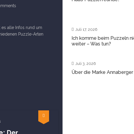
omments
es alle Infos rund um
Juli 17, 2026
hiedenen Puzzle-Arten
Ich komme beim Puzzeln ni
weiter – Was tun?
Juli 3, 2026
Über die Marke Annaberger
s
e: Der