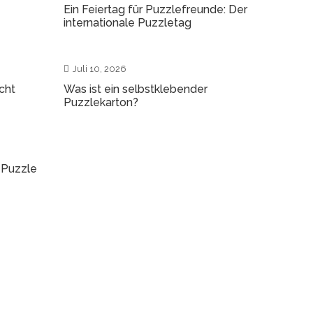
Ein Feiertag für Puzzlefreunde: Der
internationale Puzzletag
0
2
Juli 10, 2026
cht
Was ist ein selbstklebender
Puzzlekarton?
0
 Puzzle