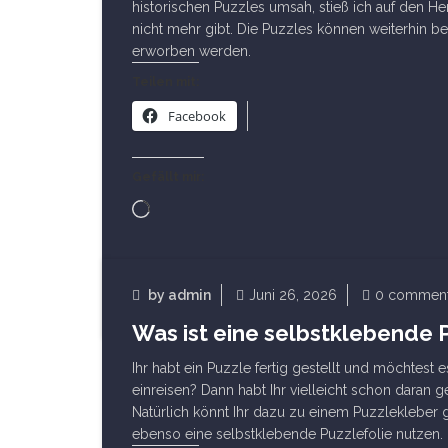
historischen Puzzles umsah, stieß ich auf den Her
nicht mehr gibt. Die Puzzles können weiterhin b
erworben werden.
Teilen mit:
Facebook
Gefällt mir:
Wird
geladen …
Read Article
by
admin
Juni 26, 2026
0 commen
Sonstiges Puzzlezubehör
Was ist eine selbstklebende 
Ihr habt ein Puzzle fertig gestellt und möchtest e
einreisen? Dann habt Ihr vielleicht schon daran g
Natürlich könnt Ihr dazu zu einem Puzzlekleber gr
ebenso eine selbstklebende Puzzlefolie nutzen.