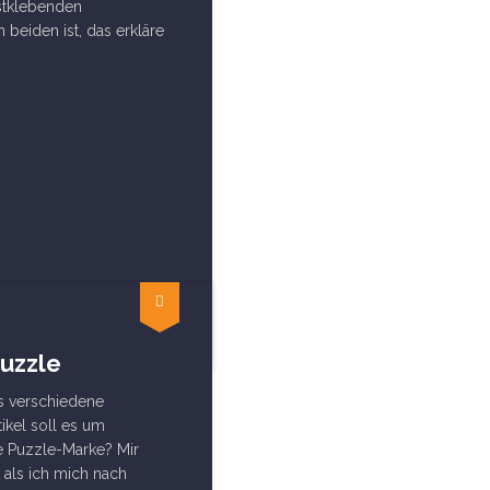
bstklebenden
beiden ist, das erkläre
uzzle
ts verschiedene
ikel soll es um
ie Puzzle-Marke? Mir
 als ich mich nach