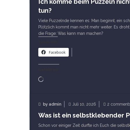
Ich komme beim Puzzeln nich
Allgemein
tun?
Viele Puzzelnde kennen es: Man beginnt, ein sc
Plötzlich kommt man nicht mehr weiter. Es droht Fr
die Frage: Was kann man machen?
Teilen mit:
Facebook
Gefällt mir:
Wird
geladen …
Read Article
by
admin
Juli 10, 2026
2 comment
Sonstiges Puzzlezubehör
Was ist ein selbstklebender 
Schon vor einiger Zeit durfte ich Euch die selbs