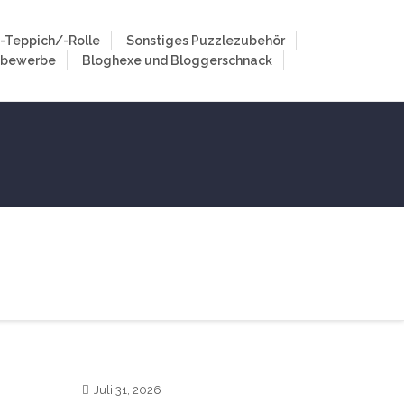
-Teppich/-Rolle
Sonstiges Puzzlezubehör
tbewerbe
Bloghexe und Bloggerschnack
0
Juli 31, 2026