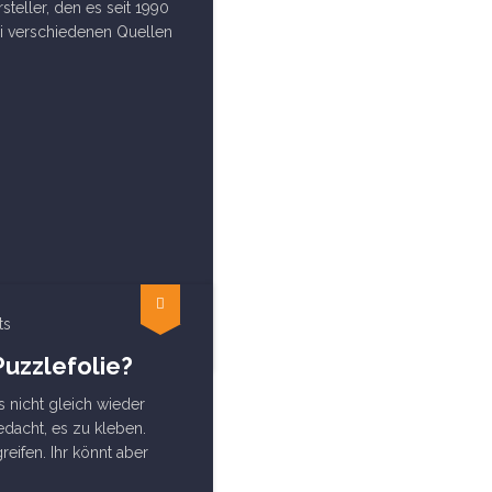
steller, den es seit 1990
ei verschiedenen Quellen
ts
Puzzlefolie?
s nicht gleich wieder
edacht, es zu kleben.
eifen. Ihr könnt aber