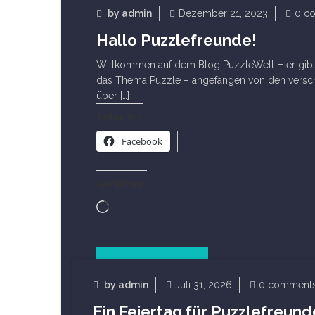
by
admin
Dezember 21, 2023
0 c
Hallo Puzzlefreunde!
Willkommen auf dem Blog PuzzleWelt Hier gibt 
das Thema Puzzle – angefangen von den versc
über […]
Teilen mit:
Facebook
Gefällt mir:
Wird
geladen …
Read Article
by
admin
Juli 31, 2026
0 comment
Ein Feiertag für Puzzlefreund