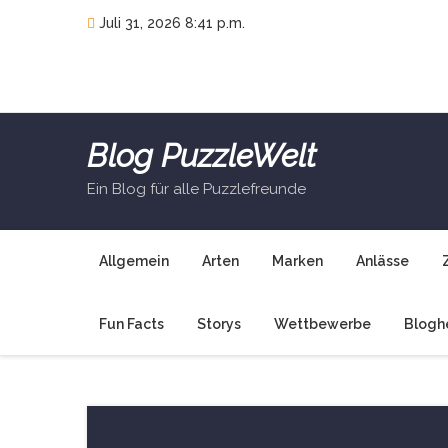
Skip
Juli 31, 2026 8:41 p.m.
to
content
Blog PuzzleWelt
Ein Blog für alle Puzzlefreunde
Allgemein
Arten
Marken
Anlässe
Fun Facts
Storys
Wettbewerbe
Blogh
Startseite