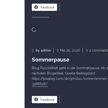
Facebook
Gefällt mir:
Wird
geladen …
Read Article
by
admin
Mai 29, 2026
2 comment
Sommerpause
Startseite
Blog PuzzleWelt geht in die Sommerpause. Ab 1
nächsten Blogartikel. Quelle Beitragsbild:
https://pixabay.com/de/photos/sonne-himmel-b
3588618/
Teilen mit:
Facebook