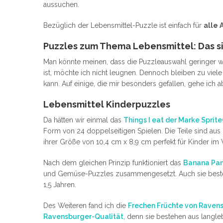
aussuchen.
Bezüglich der Lebensmittel-Puzzle ist einfach für
alle 
Puzzles zum Thema Lebensmittel: Das s
Man könnte meinen, dass die Puzzleauswahl geringer wi
ist, möchte ich nicht leugnen. Dennoch bleiben zu viele 
kann. Auf einige, die mir besonders gefallen, gehe ich a
Lebensmittel Kinderpuzzles
Da hätten wir einmal das
Things I eat der Marke Sprit
Form von 24 doppelseitigen Spielen. Die Teile sind aus Pap
ihrer Größe von 10,4 cm x 8,9 cm perfekt für Kinder im 
Nach dem gleichen Prinzip funktioniert das
Banana Pan
und Gemüse-Puzzles zusammengesetzt. Auch sie bestehen
1,5 Jahren.
Des Weiteren fand ich die
Frechen Früchte von Raven
Ravensburger-Qualität
, denn sie bestehen aus langl