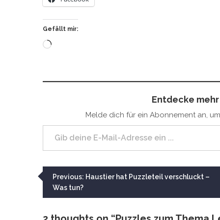
Gefällt mir:
Wird
geladen …
Entdecke mehr 
Melde dich für ein Abonnement an, um 
Gib deine E-Mail-Adresse ein ...
Beitragsnavigation
Previous:
Haustier hat Puzzleteil verschluckt –
Was tun?
2 thoughts on “
Puzzles zum Thema L