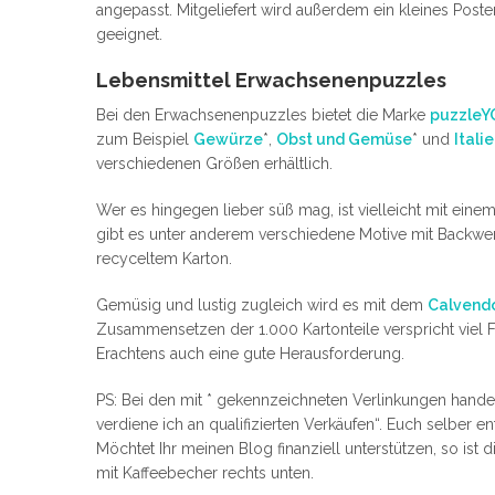
angepasst. Mitgeliefert wird außerdem ein kleines Poster
geeignet.
Lebensmittel Erwachsenenpuzzles
Bei den Erwachsenenpuzzles bietet die Marke
puzzle
zum Beispiel
Gewürze
*,
Obst und Gemüse
* und
Itali
verschiedenen Größen erhältlich.
Wer es hingegen lieber süß mag, ist vielleicht mit eine
gibt es unter anderem verschiedene Motive mit Backw
recyceltem Karton.
Gemüsig und lustig zugleich wird es mit dem
Calvendo
Zusammensetzen der 1.000 Kartonteile verspricht viel 
Erachtens auch eine gute Herausforderung.
PS: Bei den mit * gekennzeichneten Verlinkungen handelt
verdiene ich an qualifizierten Verkäufen“. Euch selber 
Möchtet Ihr meinen Blog finanziell unterstützen, so ist
mit Kaffeebecher rechts unten.