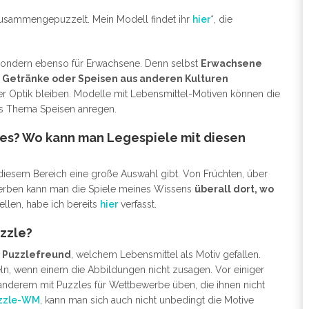
zusammengepuzzelt. Mein Modell findet ihr
hier
*, die
, sondern ebenso für Erwachsene. Denn selbst
Erwachsene
 Getränke oder Speisen aus anderen Kulturen
der Optik bleiben. Modelle mit Lebensmittel-Motiven können die
s Thema Speisen anregen.
les? Wo kann man Legespiele mit diesen
diesem Bereich eine große Auswahl gibt. Von Früchten, über
Erwerben kann man die Spiele meines Wissens
überall dort, wo
tellen, habe ich bereits
hier
verfasst.
uzzle?
n Puzzlefreund
, welchem Lebensmittel als Motiv gefallen.
zeln, wenn einem die Abbildungen nicht zusagen. Vor einiger
 anderem mit Puzzles für Wettbewerbe üben, die ihnen nicht
zzle-WM
, kann man sich auch nicht unbedingt die Motive