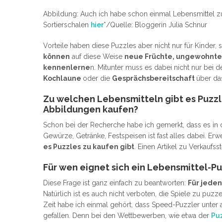
Abbildung: Auch ich habe schon einmal Lebensmittel 
Sortierschalen
hier
*/Quelle: Bloggerin Julia Schnur
Vorteile haben diese Puzzles aber nicht nur für Kinder
können
auf diese Weise
neue Früchte, ungewohnte
kennenlerne
n. Mitunter muss es dabei nicht nur bei 
Kochlaune
oder die
Gesprächsbereitschaft
über da
Zu welchen Lebensmitteln gibt es Puzz
Abbildungen kaufen?
Schon bei der Recherche habe ich gemerkt, dass es in 
Gewürze, Getränke, Festspeisen ist fast alles dabei. 
es Puzzles
zu kaufen gibt
. Einen Artikel zu Verkaufss
Für wen eignet sich ein Lebensmittel-P
Diese Frage ist ganz einfach zu beantworten:
Für jede
Natürlich ist es auch nicht verboten, die Spiele zu puz
Zeit habe ich einmal gehört, dass Speed-Puzzler unter
gefallen. Denn bei den Wettbewerben, wie etwa der
Pu