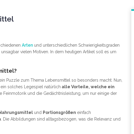
ttel
rschiedenen
Arten
und unterschiedlichen Schwierigkeitsgraden
 unsagbar vielen Motiven. In dem heutigen Artikel soll es um
ittel?
as ein Puzzle zum Thema Lebensmittel so besonders macht. Nun,
 ein solches Legespiel natürlich
alle Vorteile, welche ein
e Feinmotorik und die Gedächtnisleistung, um nur einige der
Nahrungsmittel
und
Portionsgrößen
einfach
n
. Die Abbildungen sind alltagsbezogen, was die Relevanz und