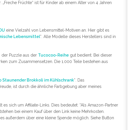
. „Freche Früchte“ ist für Kinder ab einem Alter von 4 Jahren
YOU
eine Vielzahl von Lebensmittel-Motiven an. Hier gibt es
enische Lebensmittel
*. Alle Modelle dieses Herstellers sind in
m der Puzzle aus der
Tucocoo-Reihe
gut bedient. Bei dieser
erken zum Zusammensetzen. Die 1.000 Teile bestehen aus
 Staunender Brokkoli im Kühlschrank
*. Das
Freude, ist durch die ähnliche Farbgebung aber meines
 es sich um Affiliate-Links. Dies bedeutet: “Als Amazon-Partner
entstehen bei einem Kauf über den Link keine Mehrkosten.
 dies außerdem über eine kleine Spende möglich. Siehe Button