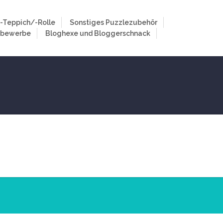
-Teppich/-Rolle
Sonstiges Puzzlezubehör
tbewerbe
Bloghexe und Bloggerschnack