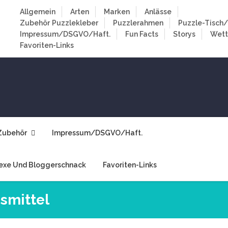
Allgemein
Arten
Marken
Anlässe
Zubehör
Puzzlekleber
Puzzlerahmen
Puzzle-Tisch/
Impressum/DSGVO/Haft.
Fun Facts
Storys
Wet
Favoriten-Links
Zubehör
Impressum/DSGVO/Haft.
exe Und Bloggerschnack
Favoriten-Links
smittel