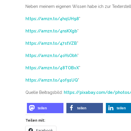
Neben meinem eigenen Wissen habe ich zur Texterstell
https://amzn.to/4hqUH98
*
https://amzn.to/4nsKXgb
*
https://amzn.to/47stVZB
*
https://amzn.to/4oYsObh
*
https://amzn.to/48TOBvX
*
https://amzn.to/4of91UQ
*
Quelle Beitragsbild:
https://pixabay.com/de/photo
teilen
teilen
teilen
Teilen mit:
Facebook