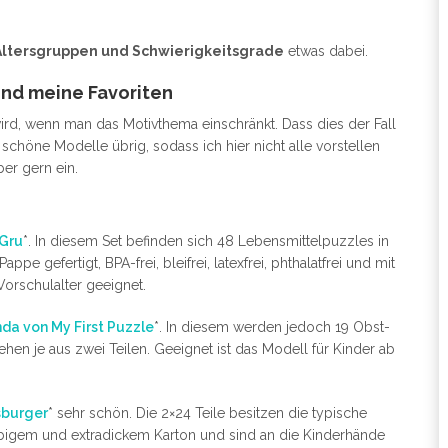
Altersgruppen und Schwierigkeitsgrade
etwas dabei.
ind meine Favoriten
rd, wenn man das Motivthema einschränkt. Dass dies der Fall
schöne Modelle übrig, sodass ich hier nicht alle vorstellen
ber gern ein.
eGru
*. In diesem Set befinden sich 48 Lebensmittelpuzzles in
pe gefertigt, BPA-frei, bleifrei, latexfrei, phthalatfrei und mit
Vorschulalter geeignet.
da von My First Puzzle
*. In diesem werden jedoch 19 Obst-
 je aus zwei Teilen. Geeignet ist das Modell für Kinder ab
sburger
* sehr schön. Die 2×24 Teile besitzen die typische
ebigem und extradickem Karton und sind an die Kinderhände