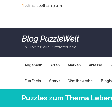
Skip
Juli 31, 2026 11:49 a.m.
to
content
Blog PuzzleWelt
Ein Blog für alle Puzzlefreunde
Allgemein
Arten
Marken
Anlässe
Fun Facts
Storys
Wettbewerbe
Blogh
Puzzles zum Thema Leben