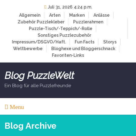
Skip
Juli 31, 2026 4:24 p.m.
to
Allgemein
Arten
Marken
Anlässe
content
Zubehör
Puzzlekleber
Puzzlerahmen
Puzzle-Tisch/-Teppich/-Rolle
Sonstiges Puzzlezubehör
Impressum/DSGVO/Haft.
Fun Facts
Storys
Wettbewerbe
Bloghexe und Bloggerschnack
Favoriten-Links
Blog PuzzleWelt
Ein Blog für alle Puzzlefreunde
Menu
Blog Archive