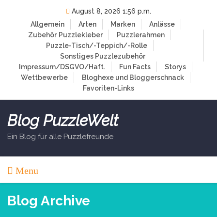
Skip
August 8, 2026 1:56 p.m.
to
Allgemein
Arten
Marken
Anlässe
content
Zubehör
Puzzlekleber
Puzzlerahmen
Puzzle-Tisch/-Teppich/-Rolle
Sonstiges Puzzlezubehör
Impressum/DSGVO/Haft.
Fun Facts
Storys
Wettbewerbe
Bloghexe und Bloggerschnack
Favoriten-Links
Blog PuzzleWelt
Ein Blog für alle Puzzlefreunde
Menu
Blog Archive